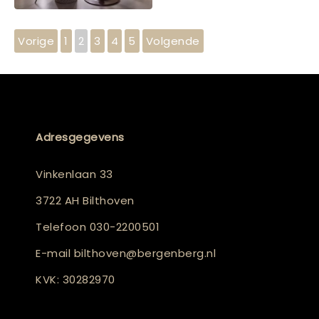
Vorige
1
2
3
4
5
Volgende
Adresgegevens
Vinkenlaan 33
3722 AH Bilthoven
Telefoon
030-2200501
E-mail
bilthoven@bergenberg.nl
KVK: 30282970