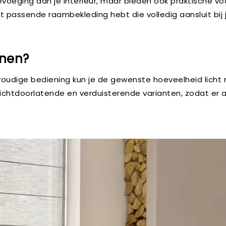
evoeging aan je interieur, maar bieden ook praktische vo
 passende raambekleding hebt die volledig aansluit bij j
jnen?
envoudige bediening kun je de gewenste hoeveelheid lich
chtdoorlatende en verduisterende varianten, zodat er alt