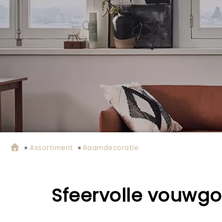
»
Assortiment
»
Raamdecoratie
Sfeervolle vouwgo