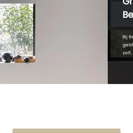
Gr
B
Bij 
geld
zelf