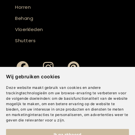
Horren
Behang
Vloerkleden
Shutters
Wij gebruiken cookies
Deze website maakt gebruik van cookies en andere
trackingtechnologieën om uw browse-ervaring te verbeteren voor
de volgende doeleinden:
om de basisfunctionaliteit van de website
mogelijk te maken
,
om een betere ervaring op de website te
bieden
,
om uw interesse in onze producten en diensten te meten
en marketinginteracties te personaliseren
,
om advertenties weer te
geven die relevanter voor u zijn
.
Copyright © Concepts & Companies BV. Alle rechten voorbehouden.
Ik ga akkoord
Privacybeleid
|
Disclaimer
|
Cookies