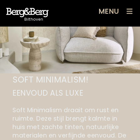
MENU
Bilthoven
SOFT MINIMALISM!
EENVOUD ALS LUXE
Soft Minimalism draait om rust en
ruimte. Deze stijl brengt kalmte in
huis met zachte tinten, natuurlijke
materialen en verfijnde eenvoud. De