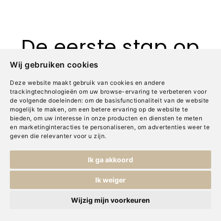
De eerste stap op
Wij gebruiken cookies
weg naar
jouw
Deze website maakt gebruik van cookies en andere
trackingtechnologieën om uw browse-ervaring te verbeteren voor
thuis
de volgende doeleinden:
om de basisfunctionaliteit van de website
mogelijk te maken
,
om een betere ervaring op de website te
bieden
,
om uw interesse in onze producten en diensten te meten
en marketinginteracties te personaliseren
,
om advertenties weer te
geven die relevanter voor u zijn
.
Ik ga akkoord
Mogen we iets voor je
Ik weiger
doen?
Wijzig mijn voorkeuren