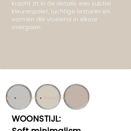
kracht zit in de details: een subtiel
kleurenpalet, luchtige texturen en
vormen die vloeiend in elkaar
overgaan.
»
Inspiratie
»
Woontrends
WOONSTIJL: