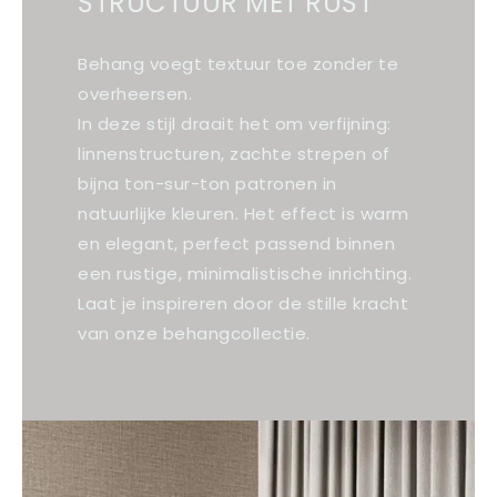
STRUCTUUR MET RUST
Behang voegt textuur toe zonder te
overheersen.
In deze stijl draait het om verfijning:
linnenstructuren, zachte strepen of
bijna ton-sur-ton patronen in
natuurlijke kleuren. Het effect is warm
en elegant, perfect passend binnen
een rustige, minimalistische inrichting.
Laat je inspireren door de stille kracht
van onze behangcollectie.