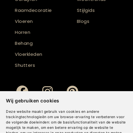
Raamdecoratie
Stijlgids
Vloeren
Blogs
Horren
Behang
Vloerkleden
Shutters
Wij gebruiken cookies
Deze website maakt gebruik van cookies en andere
trackingtechnologieën om uw browse-ervaring te verbeteren voor
de volgende doeleinden:
om de basisfunctionaliteit van de website
mogelijk te maken
,
om een betere ervaring op de website te
bieden
,
om uw interesse in onze producten en diensten te meten