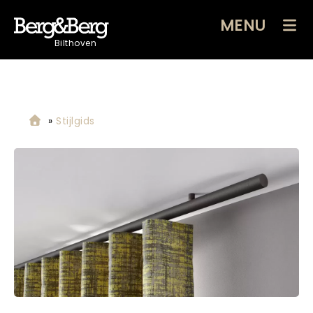
MENU
Bilthoven
»
Stijlgids