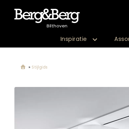
Bilthoven
Inspiratie
Asso
»
Stijlgids