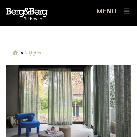
MENU
Bilthoven
»
Stijlgids