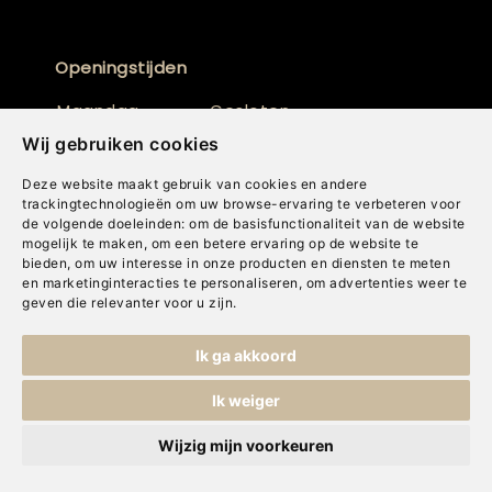
Openingstijden
Maandag
Gesloten
Wij gebruiken cookies
Dinsdag
10:00 - 17:00
Deze website maakt gebruik van cookies en andere
Woensdag
10:00 - 17:00
trackingtechnologieën om uw browse-ervaring te verbeteren voor
de volgende doeleinden:
om de basisfunctionaliteit van de website
Donderdag
10:00 - 17:00
mogelijk te maken
,
om een betere ervaring op de website te
bieden
,
om uw interesse in onze producten en diensten te meten
en marketinginteracties te personaliseren
,
om advertenties weer te
Vrijdag
10:00 - 17:00
geven die relevanter voor u zijn
.
Zaterdag
10:00 - 17:00
Ik ga akkoord
Zondag
Gesloten
Ik weiger
Wijzig mijn voorkeuren
Assortiment
Inspiratie