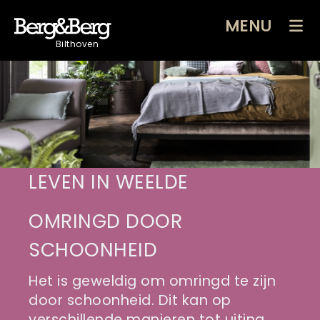
MENU
Bilthoven
LEVEN IN WEELDE
OMRINGD DOOR
SCHOONHEID
Het is geweldig om omringd te zijn
door schoonheid. Dit kan op
verschillende manieren tot uiting