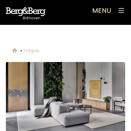
MENU
Bilthoven
»
Stijlgids