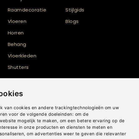
Raamdecoratie
Stijlgids
Vloeren
Blogs
Horren
Behang
Vloerkleden
Shutters
ookies
k van cookies en andere trackingtechnologieën om uw
eren voor de volgende doeleinden:
om de
 website mogelijk te maken
,
om een betere ervaring op de
nteresse in onze producten en diensten te meten en
sonaliseren
,
om advertenties weer te geven die relevanter
Privacybeleid
|
Disclaimer
|
Cookies