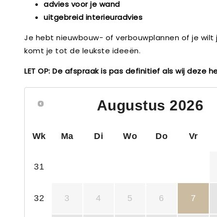
advies voor je wand
uitgebreid interieuradvies
Je hebt nieuwbouw- of verbouwplannen of je wilt j
komt je tot de leukste ideeën.
LET OP: De afspraak is pas definitief als wij deze
Augustus
2026
Wk
Ma
Di
Wo
Do
Vr
31
32
3
4
5
6
7