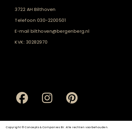
3722 AH Bilthoven
Telefoon
030-2200501
E-mail
bilthoven@bergenberg.nl
KVK: 30282970
Copyright © Concepts & Companies BV. Alle rechten voorbehouden.