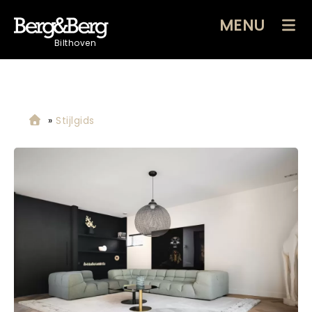
MENU
Bilthoven
»
Stijlgids