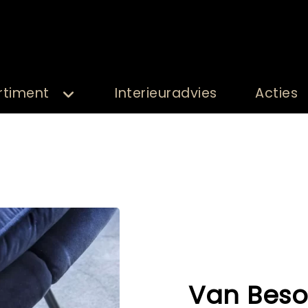
rtiment
Interieuradvies
Acties
Van Besou