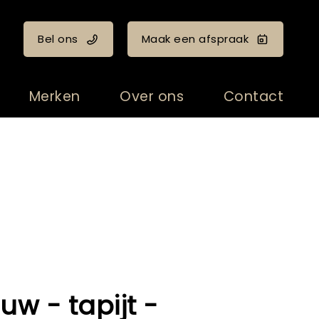
Bel ons
Maak een afspraak
Merken
Over ons
Contact
w - tapijt -