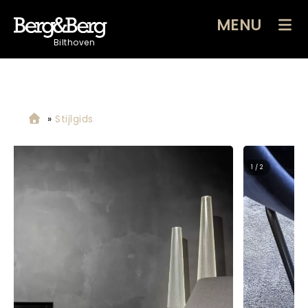
MENU
Bilthoven
»
Stijlgids
2 / 2