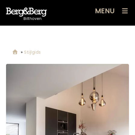
MENU
Bilthoven
»
Stijlgids