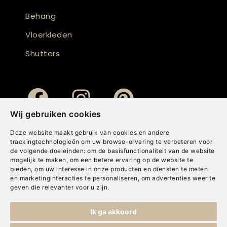
Behang
Vloerkleden
Shutters
Wij gebruiken cookies
Deze website maakt gebruik van cookies en andere
trackingtechnologieën om uw browse-ervaring te verbeteren voor
de volgende doeleinden:
om de basisfunctionaliteit van de website
mogelijk te maken
,
om een betere ervaring op de website te
bieden
,
om uw interesse in onze producten en diensten te meten
en marketinginteracties te personaliseren
,
om advertenties weer te
geven die relevanter voor u zijn
.
Copyright © Concepts & Companies BV. Alle rechten voorbehouden.
Ik ga akkoord
Privacybeleid
|
Disclaimer
|
Cookies