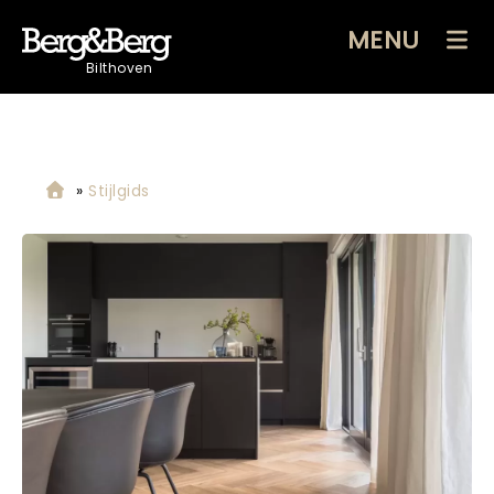
MENU
Bilthoven
»
Stijlgids