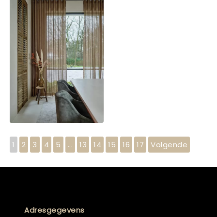
1
2
3
4
5
...
13
14
15
16
17
Volgende
Adresgegevens