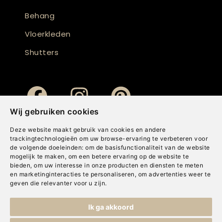
Behang
Vloerkleden
Shutters
Wij gebruiken cookies
Deze website maakt gebruik van cookies en andere
trackingtechnologieën om uw browse-ervaring te verbeteren voor
de volgende doeleinden:
om de basisfunctionaliteit van de website
mogelijk te maken
,
om een betere ervaring op de website te
bieden
,
om uw interesse in onze producten en diensten te meten
en marketinginteracties te personaliseren
,
om advertenties weer te
geven die relevanter voor u zijn
.
Copyright © Concepts & Companies BV. Alle rechten voorbehouden.
Ik ga akkoord
Privacybeleid
|
Disclaimer
|
Cookies