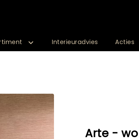
rtiment
Interieuradvies
Acties
Arte - w