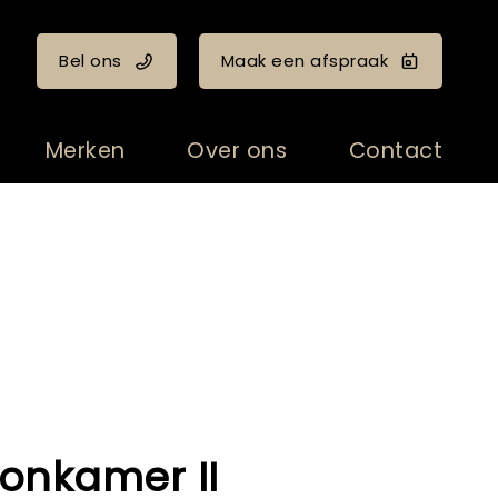
Bel ons
Maak een afspraak
Merken
Over ons
Contact
oonkamer II