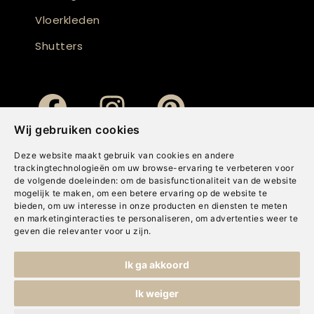
Vloerkleden
Shutters
Wij gebruiken cookies
Deze website maakt gebruik van cookies en andere
trackingtechnologieën om uw browse-ervaring te verbeteren voor
de volgende doeleinden:
om de basisfunctionaliteit van de website
mogelijk te maken
,
om een betere ervaring op de website te
bieden
,
om uw interesse in onze producten en diensten te meten
en marketinginteracties te personaliseren
,
om advertenties weer te
geven die relevanter voor u zijn
.
Copyright © Concepts & Companies BV. Alle rechten voorbehouden.
Ik ga akkoord
Privacybeleid
|
Disclaimer
|
Cookies
Ik weiger