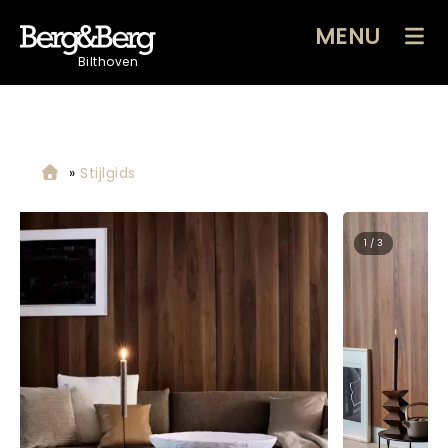
MENU
Bilthoven
»
Stijlgids
2 / 3