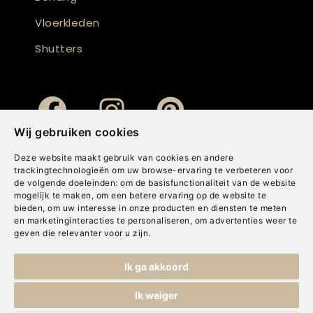
Vloerkleden
Shutters
Wij gebruiken cookies
Deze website maakt gebruik van cookies en andere
trackingtechnologieën om uw browse-ervaring te verbeteren voor
de volgende doeleinden:
om de basisfunctionaliteit van de website
mogelijk te maken
,
om een betere ervaring op de website te
bieden
,
om uw interesse in onze producten en diensten te meten
en marketinginteracties te personaliseren
,
om advertenties weer te
geven die relevanter voor u zijn
.
Copyright © Concepts & Companies BV. Alle rechten voorbehouden.
Ik ga akkoord
Privacybeleid
|
Disclaimer
|
Cookies
Ik weiger