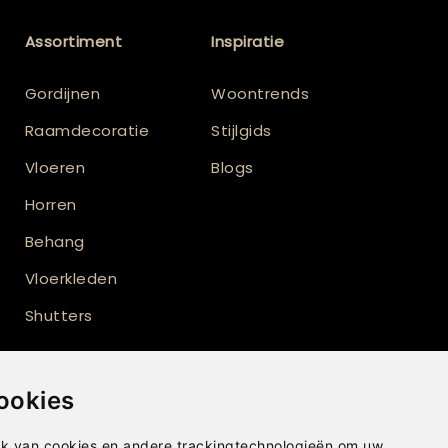
Assortiment
Inspiratie
Gordijnen
Woontrends
Raamdecoratie
Stijlgids
Vloeren
Blogs
Horren
Behang
Vloerkleden
Shutters
ookies
k van cookies en andere trackingtechnologieën om uw