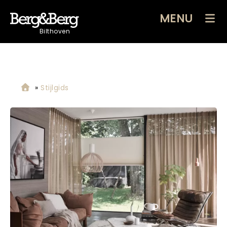
MENU
Bilthoven
»
Stijlgids