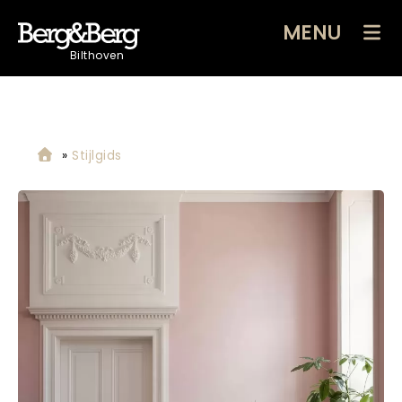
MENU
Bilthoven
»
Stijlgids