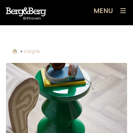
MENU
Bilthoven
»
Stijlgids