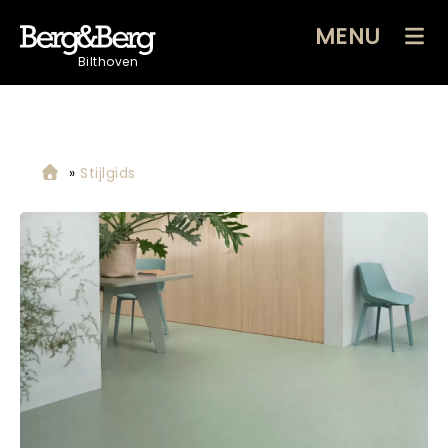
MENU
Bilthoven
»
Stijlgids