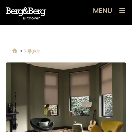
MENU
Bilthoven
»
Stijlgids