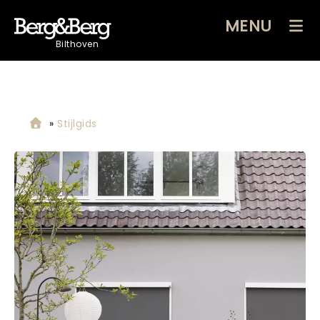
MENU
Bilthoven
»
Stijlgids