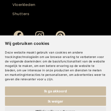
Vloerkleden
Shutters
Wij gebruiken cookies
Deze website maakt gebruik van cookies en andere
trackingtechnologieën om uw browse-ervaring te verbeteren voor
de volgende doeleinden:
om de basisfunctionaliteit van de website
mogelijk te maken
,
om een betere ervaring op de website te
bieden
,
om uw interesse in onze producten en diensten te meten
en marketinginteracties te personaliseren
,
om advertenties weer te
geven die relevanter voor u zijn
.
Copyright © Concepts & Companies BV. Alle rechten voorbehouden.
Ik ga akkoord
Privacybeleid
|
Disclaimer
|
Cookies
Ik weiger