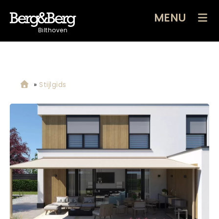
MENU
Bilthoven
»
Stijlgids