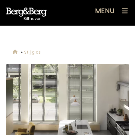
MENU
Bilthoven
»
Stijlgids