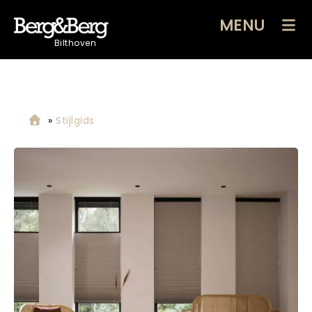
MENU
Bilthoven
»
Stijlgids