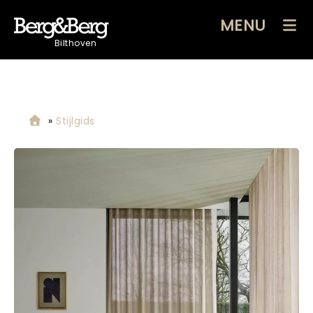
MENU
Bilthoven
»
Stijlgids