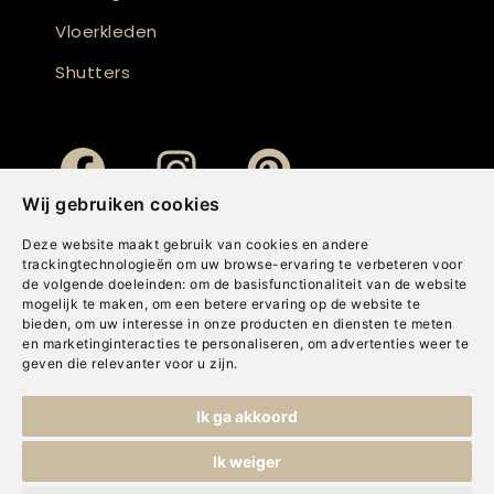
Vloerkleden
Shutters
Wij gebruiken cookies
Deze website maakt gebruik van cookies en andere
trackingtechnologieën om uw browse-ervaring te verbeteren voor
de volgende doeleinden:
om de basisfunctionaliteit van de website
mogelijk te maken
,
om een betere ervaring op de website te
bieden
,
om uw interesse in onze producten en diensten te meten
en marketinginteracties te personaliseren
,
om advertenties weer te
geven die relevanter voor u zijn
.
Copyright © Concepts & Companies BV. Alle rechten voorbehouden.
Ik ga akkoord
Privacybeleid
|
Disclaimer
|
Cookies
Ik weiger