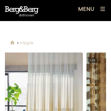
MENU
Bilthoven
»
Stijlgids
2 / 2