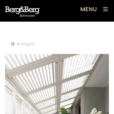
MENU
Bilthoven
»
Stijlgids