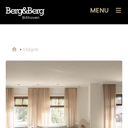
MENU
Bilthoven
»
Stijlgids