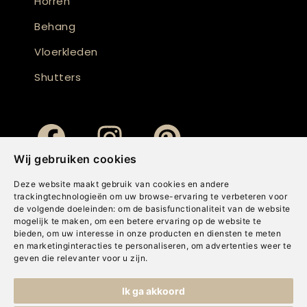
Horren
Behang
Vloerkleden
Shutters
Wij gebruiken cookies
Deze website maakt gebruik van cookies en andere
trackingtechnologieën om uw browse-ervaring te verbeteren voor
de volgende doeleinden:
om de basisfunctionaliteit van de website
mogelijk te maken
,
om een betere ervaring op de website te
bieden
,
om uw interesse in onze producten en diensten te meten
en marketinginteracties te personaliseren
,
om advertenties weer te
geven die relevanter voor u zijn
.
Copyright © Concepts & Companies BV. Alle rechten voorbehouden.
Ik ga akkoord
Privacybeleid
|
Disclaimer
|
Cookies