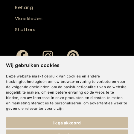
Behang
Vloerkleden
Shutters
Wij gebruiken cookies
Deze website maakt gebruik van cookies en andere
trackingtechnologieën om uw browse-ervaring te verbeteren voor
de volgende doeleinden:
om de basisfunctionaliteit van de website
mogelijk te maken
,
om een betere ervaring op de website te
bieden
,
om uw interesse in onze producten en diensten te meten
en marketinginteracties te personaliseren
,
om advertenties weer te
geven die relevanter voor u zijn
.
Copyright © Concepts & Companies BV. Alle rechten voorbehouden.
Ik ga akkoord
Privacybeleid
|
Disclaimer
|
Cookies