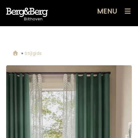
MENU
Bilthoven
»
Stijlgids