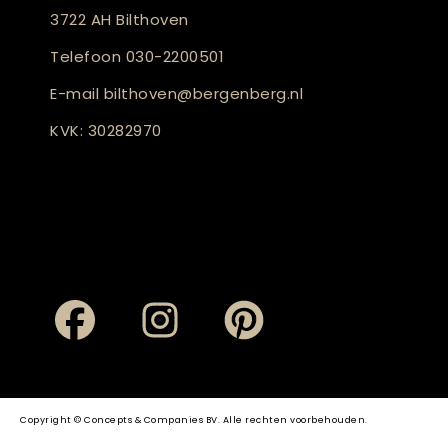
3722 AH Bilthoven
Telefoon
030-2200501
E-mail
bilthoven@bergenberg.nl
KVK: 30282970
Copyright © Concepts & Companies BV. Alle rechten voorbehouden.