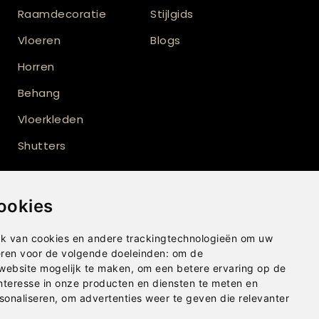
Raamdecoratie
Stijlgids
Vloeren
Blogs
Horren
Behang
Vloerkleden
Shutters
ookies
k van cookies en andere trackingtechnologieën om uw
eren voor de volgende doeleinden:
om de
 website mogelijk te maken
,
om een betere ervaring op de
nteresse in onze producten en diensten te meten en
sonaliseren
,
om advertenties weer te geven die relevanter
Privacybeleid
|
Disclaimer
|
Cookies