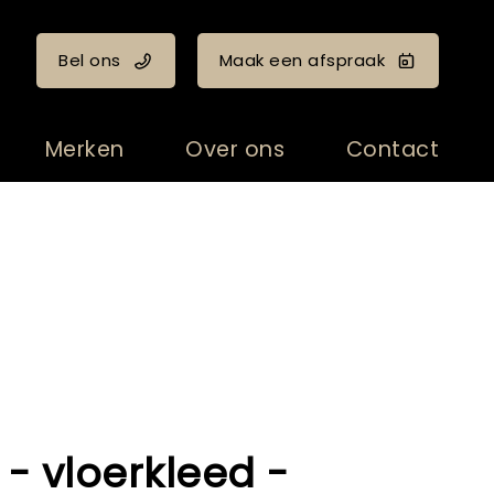
Bel ons
Maak een afspraak
Merken
Over ons
Contact
r - vloerkleed -