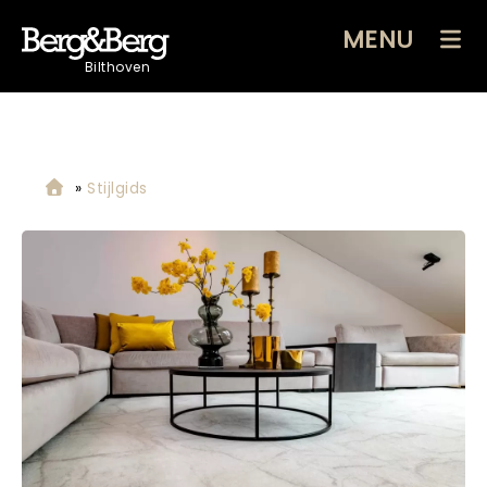
MENU
Bilthoven
»
Stijlgids