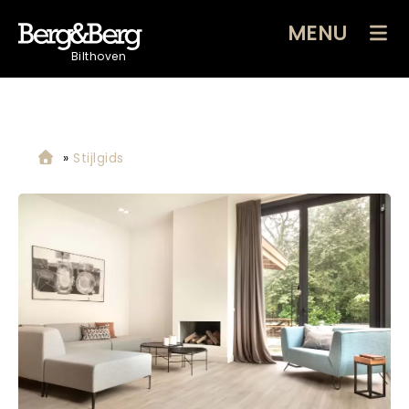
MENU
Bilthoven
»
Stijlgids