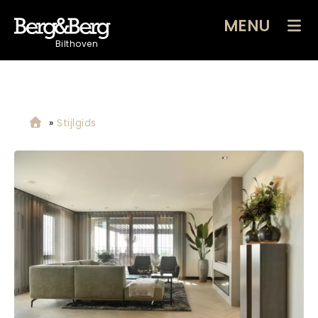
MENU
Bilthoven
»
Stijlgids