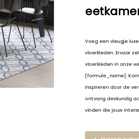
eetkamer
Voeg een vleugje lux
vloerkleden. Ervaar ze
vloerkleden in onze wi
[formule_name]. Kom l
inspireren door de ver
ontvang deskundig ad
vinden die jouw inte
Afspraak make