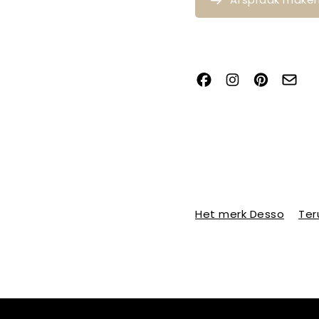
Het merk Desso
Ter