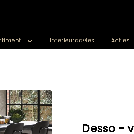
rtiment
Interieuradvies
Acties
Desso - v