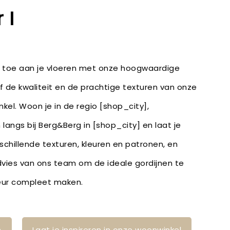
 I
e toe aan je vloeren met onze hoogwaardige
lf de kwaliteit en de prachtige texturen van onze
nkel. Woon je in de regio [shop_city],
angs bij Berg&Berg in [shop_city] en laat je
schillende texturen, kleuren en patronen, en
vies van ons team om de ideale gordijnen te
rieur compleet maken.
n
Laat je inspireren in onze woonwinkel