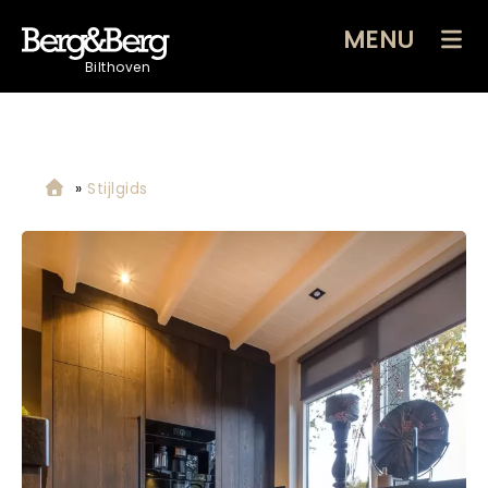
MENU
Bilthoven
»
Stijlgids