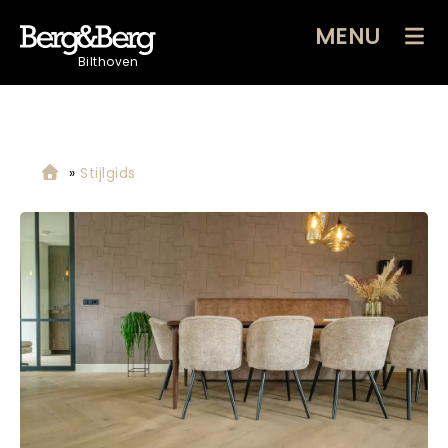
MENU
Bilthoven
»
Stijlgids