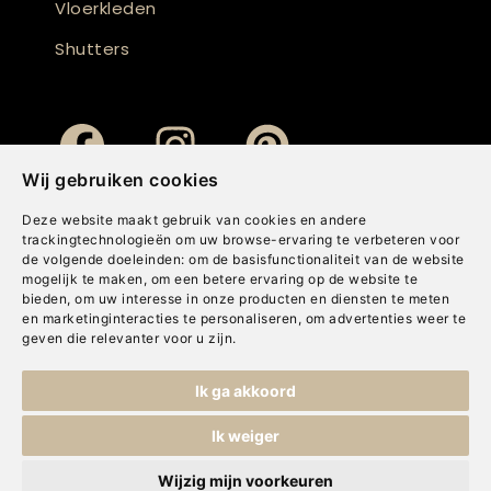
Vloerkleden
Shutters
Wij gebruiken cookies
Deze website maakt gebruik van cookies en andere
trackingtechnologieën om uw browse-ervaring te verbeteren voor
de volgende doeleinden:
om de basisfunctionaliteit van de website
mogelijk te maken
,
om een betere ervaring op de website te
bieden
,
om uw interesse in onze producten en diensten te meten
en marketinginteracties te personaliseren
,
om advertenties weer te
geven die relevanter voor u zijn
.
Copyright © Concepts & Companies BV. Alle rechten voorbehouden.
Ik ga akkoord
Privacybeleid
|
Disclaimer
|
Cookies
Ik weiger
Wijzig mijn voorkeuren