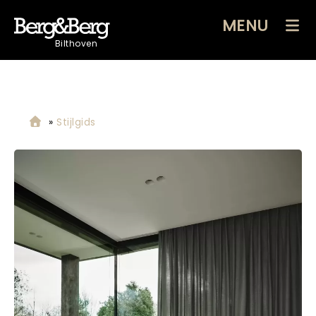
MENU
Bilthoven
»
Stijlgids