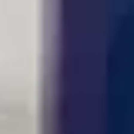
De mooiste laminaat vloeren in de
omgeving van Bilthoven en De Bilt.
Benieuwd naar de mogelijkheden? Wij zijn de
interieur experts in de omgeving van Bilthoven en
De Bilt, dus kom langs bij Berg&Berg in Bilthoven en
laat ons je adviseren bij de juiste vloerkeuze voor
jouw woning.