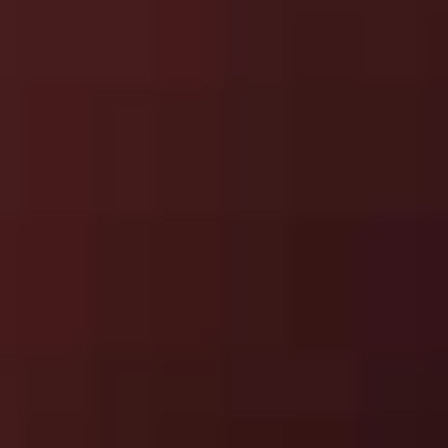
»
Vloeren (seo)
Jouw nieuwe duurzame en
onderhoudsvriendelijke
laminaat vloer.