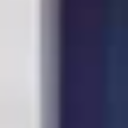
naar een perfecte balans tussen
schoonheid en functionaliteit. Met
zijn brede assortiment aan
kleuren en texturen biedt
laminaat eindeloze mogelijkheden
om elke ruimte te transformeren
tot een stijlvolle en uitnodigende
omgeving."
Bij Berg&Berg in Bilthoven, nabij Utrecht, vind je een
uitgebreide collectie laminaatvloeren, die ideaal
zijn voor wie op zoek is naar een
onderhoudsvriendelijke en stijlvolle vloer. Onze
hoogwaardige laminaatvloeren, waaronder de
exclusieve BezT collectie, bieden je talloze opties