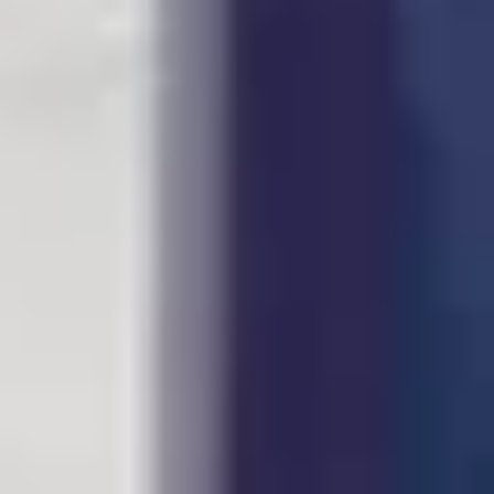
Robuust en gemakkelijk te onderhouden
Dankzij de zeer slijtvaste toplaag kan een
laminaatvloer tegen een stootje, zelfs in de
keuken. Bovendien is laminaat eenvoudig schoon
te houden: dagelijks stof en vuil verwijderen met
een vloerwisser of stofzuiger voorkomt
beschadigingen en houdt je vloer in topconditie.
Kleurvast en vochtbestendig
In tegenstelling tot echt hout is laminaat kleurvast
en bestand tegen vocht, waardoor het ideaal is
voor alle ruimtes in huis. Zelfs in vochtige
omgevingen zijn er laminaatvloeren beschikbaar