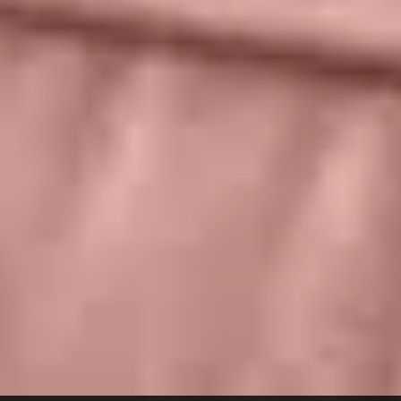
authentieke uitstraling. Dit maakt laminaat een
uitstekende keuze voor wie de warme uitstraling
van echt hout wil, maar dan met de voordelen van
een kunststof vloer. Bij Berg&Berg in Bilthoven vind
je laminaatvloeren die perfect passen bij jouw
interieur in de regio Utrecht, met diverse stijlen van
klassiek tot modern.