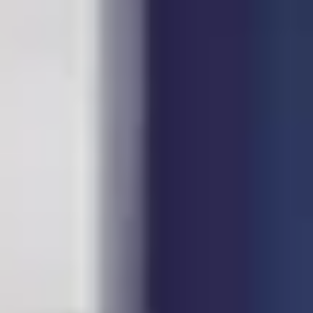
voor het creëren van een vloer die perfect past bij
jouw woonwensen.
Natuurlijke uitstraling, duurzame kwaliteit
De bovenste laag van onze laminaatvloeren heeft
een natuurgetrouwe houtprint, inclusief
houtnerven en textuur, voor een authentieke
uitstraling. In ons assortiment vind je diverse
houtkleuren, van warme kastanje tot modern
lichtgrijs, zodat er altijd een laminaatvloer is die
perfect aansluit bij jouw interieur. Woon je in de
omgeving Utrecht? Kom gerust eens langs in onze
showroom in Bilthoven om onze vloeren te bekijken.