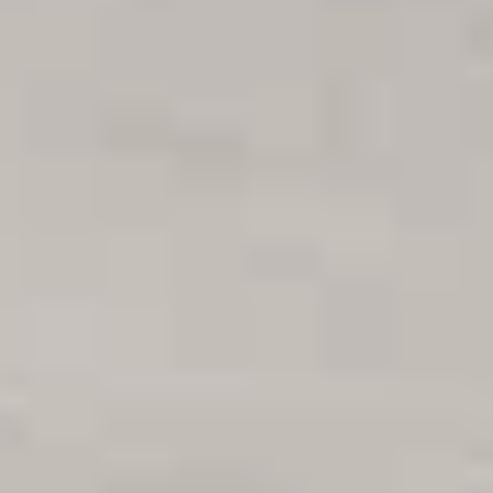
Adresgegevens
Vinkenlaan 33
3722 AH Bilthoven
Telefoon
030-2200501
E-mail
bilthoven@bergenberg.nl
KVK: 30282970
Openingstijden
Maandag
Gesloten