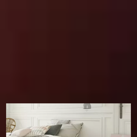
Waarom kiezen voor laminaat
Natuurlijke uitstraling
Onderhoudsvriendelijk
Kleurvast
Veel varianten