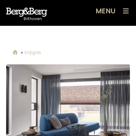
MENU
Bilthoven
»
Stijlgids