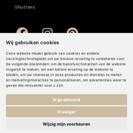
Shutters
Wij gebruiken cookies
Deze website maakt gebruik van cookies en andere
trackingtechnologieën om uw browse-ervaring te verbeteren voor
de volgende doeleinden:
om de basisfunctionaliteit van de website
mogelijk te maken
,
om een betere ervaring op de website te
bieden
,
om uw interesse in onze producten en diensten te meten
en marketinginteracties te personaliseren
,
om advertenties weer te
geven die relevanter voor u zijn
.
Copyright © Concepts & Companies BV. Alle rechten voorbehouden.
Ik ga akkoord
Privacybeleid
|
Disclaimer
|
Cookies
Ik weiger
Wijzig mijn voorkeuren