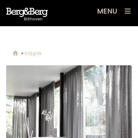
MENU
Bilthoven
»
Stijlgids