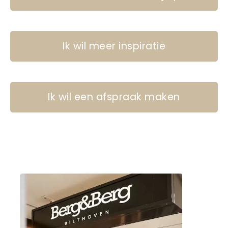
Ik wil meer inspiratie
Ik wil een afspraak maken