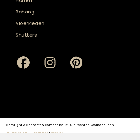
Horren
Behang
Vloerkleden
Shutters
Copyright © Concepts & Companies BV. Alle rechten voorbehouden.
Privacybeleid
|
Disclaimer
|
Cookies