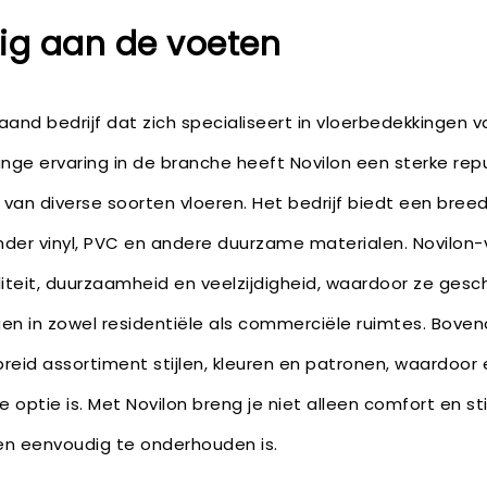
tig aan de voeten
aand bedrijf dat zich specialiseert in vloerbedekkingen
ange ervaring in de branche heeft Novilon een sterke r
van diverse soorten vloeren. Het bedrijf biedt een bree
nder vinyl, PVC en andere duurzame materialen. Novilon
teit, duurzaamheid en veelzijdigheid, waardoor ze geschi
en in zowel residentiële als commerciële ruimtes. Bovend
breid assortiment stijlen, kleuren en patronen, waardoor e
optie is. Met Novilon breng je niet alleen comfort en sti
en eenvoudig te onderhouden is.