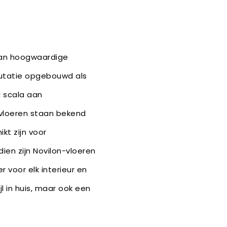
 van hoogwaardige
eputatie opgebouwd als
d scala aan
-vloeren staan bekend
kt zijn voor
ien zijn Novilon-vloeren
r voor elk interieur en
jl in huis, maar ook een