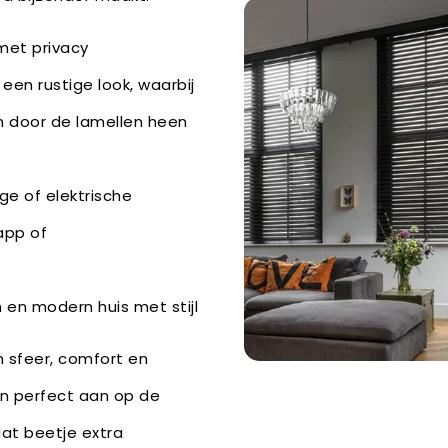
met privacy
een rustige look, waarbij
 door de lamellen heen
ge of elektrische
app of
)
m en modern huis met stijl
 sfeer, comfort en
en perfect aan op de
dat beetje extra