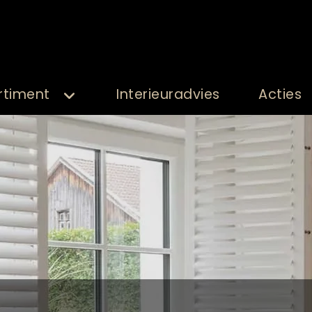
rtiment
Interieuradvies
Acties